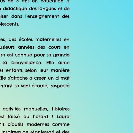
sus de 5 ans en éducation à
en didactique des langues et de
aliser dans l’enseignement des
lescents.
ues, des écoles maternelles en
usieurs années des cours en
ura est connue pour sa grande
sa bienveillance. Elle aime
s enfants selon leur manière
 Elle s’attache à créer un climat
nfant se sent écouté, respecté
tivités manuelles, histoires
’est laissé au hasard ! Laura
his d’outils modernes comme
inspirées de Montessori et des