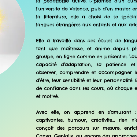
la pédagogie active. Diplômée d’un cur
l’université de Valence, puis d’un master 
la littérature, elle a choisi de se spéci
langues étrangères aux enfants et aux ado
Elle a travaillé dans des écoles de lang
tant que maîtresse, et anime depuis pl
groupe, en ligne comme en présentiel. La
capacité d’adaptation, sa patience et 
observer, comprendre et accompagner le
d’être, leur sensibilité et leur personnalité.
de confiance dans ses cours, où chaque e
et motivé.
Avec elle, on apprend en s’amusant : ac
captivantes, humour, créativité… rien n
conçoit des parcours sur mesure, enric
Canva, Genially, ou encore des approches 