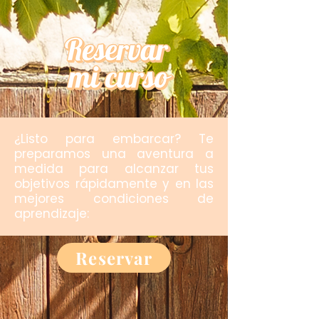
¿Listo para embarcar? Te
preparamos una aventura a
medida para alcanzar tus
objetivos rápidamente y en las
mejores condiciones de
aprendizaje:
Reservar