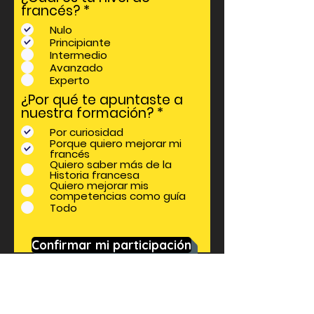
O
francés?
*
b
Nulo
l
Principiante
i
Intermedio
g
Avanzado
a
Experto
t
¿Por qué te apuntaste a
o
O
nuestra formación?
*
i
b
r
Por curiosidad
l
e
Porque quiero mejorar mi
i
francés
g
Quiero saber más de la
Historia francesa
a
Quiero mejorar mis
t
competencias como guía
o
Todo
i
r
e
Confirmar mi participación