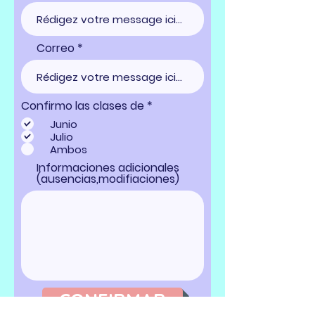
Correo
O
Confirmo las clases de
*
b
Junio
l
Julio
i
Ambos
g
a
Informaciones adicionales
t
(ausencias,modifiaciones)
o
i
r
e
CONFIRMAR